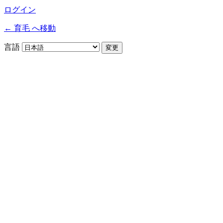
ログイン
← 育毛 へ移動
言語